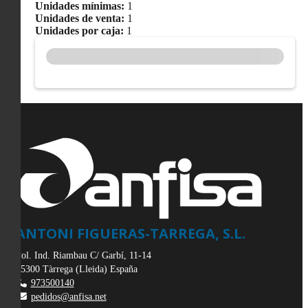
Unidades mínimas:
1
Unidades de venta:
1
Unidades por caja:
1
ANTONI FIGUERAS-TARREGA, S.L.
Pol. Ind. Riambau C/ Garbí, 11-14
25300
Tàrrega
(
Lleida
)
España
973500140
pedidos@anfisa.net