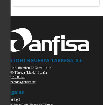
ANTONI FIGUERAS-TARREGA, S.L.
Pol. Ind. Riambau C/ Garbí, 11-14
25300
Tàrrega
(
Lleida
)
España
973500140
pedidos@anfisa.net
Legales
Aviso legal
Términos y Condiciones de Compra