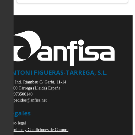
ANTONI FIGUERAS-TARREGA, S.L.
Pol. Ind. Riambau C/ Garbí, 11-14
25300
Tàrrega
(
Lleida
)
España
973500140
pedidos@anfisa.net
Legales
Aviso legal
Términos y Condiciones de Compra