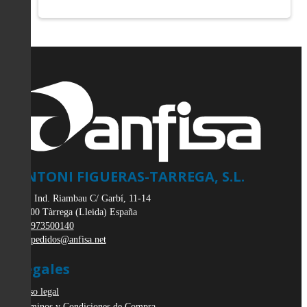
ANTONI FIGUERAS-TARREGA, S.L.
Pol. Ind. Riambau C/ Garbí, 11-14
25300
Tàrrega
(
Lleida
)
España
973500140
pedidos@anfisa.net
Legales
Aviso legal
Términos y Condiciones de Compra