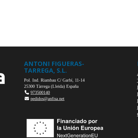
ANTONI FIGUERAS-
TARREGA, S.L.
Pol. Ind. Riambau C/ Garbí, 11-14
25300
Tàrrega
(
Lleida
)
España
973500140
pedidos@anfisa.net