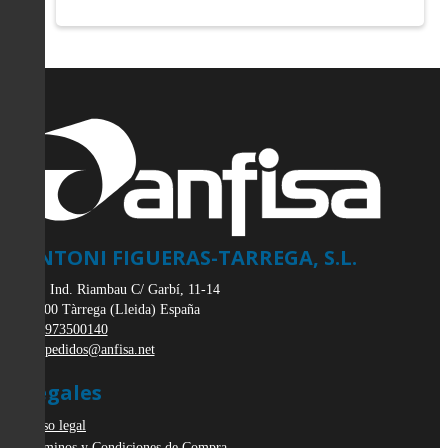
ANTONI FIGUERAS-TARREGA, S.L.
Pol. Ind. Riambau C/ Garbí, 11-14
25300
Tàrrega
(
Lleida
)
España
973500140
pedidos@anfisa.net
Legales
Aviso legal
Términos y Condiciones de Compra