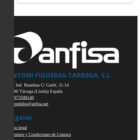
ANTONI FIGUERAS-TARREGA, S.L.
Pol. Ind. Riambau C/ Garbí, 11-14
25300
Tàrrega
(
Lleida
)
España
973500140
pedidos@anfisa.net
Legales
Aviso legal
Términos y Condiciones de Compra