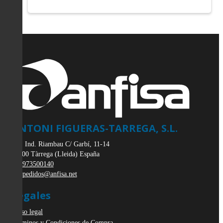
ANTONI FIGUERAS-TARREGA, S.L.
Pol. Ind. Riambau C/ Garbí, 11-14
25300
Tàrrega
(
Lleida
)
España
973500140
pedidos@anfisa.net
Legales
Aviso legal
Términos y Condiciones de Compra