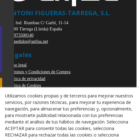
ANTONI FIGUERAS-TARREGA, S.L.
Pol. Ind. Riambau C/ Garbí, 11-14
25300
Tàrrega
(
Lleida
)
España
973500140
pedidos@anfisa.net
Legales
Aviso legal
Términos y Condiciones de Compra
Política de privacidad
Política de Cookies
Declaración de Accesibilidad
Utilizamos cookies propias y de terceros para mejorar nuestros
Derecho de desistimiento
servicios, por razones técnicas, para mejorar tu experiencia de
ODR
navegación, para almacenar tus preferencias y, opcionalmente,
para mostrarte publicidad relacionada con tus preferencias
mediante el análisis de tus hábitos de navegación. Selecciona
ACEPTAR para consentir todas las cookies, selecciona
RECHAZAR para rechazar todas las cookies o selecciona