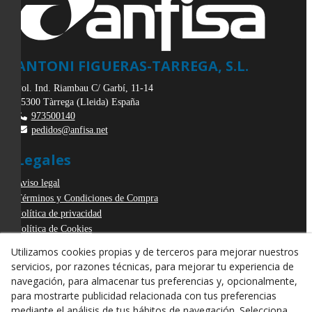
ANTONI FIGUERAS-TARREGA, S.L.
Pol. Ind. Riambau C/ Garbí, 11-14
25300
Tàrrega
(
Lleida
)
España
973500140
pedidos@anfisa.net
Legales
Aviso legal
Términos y Condiciones de Compra
Política de privacidad
Política de Cookies
Declaración de Accesibilidad
Utilizamos cookies propias y de terceros para mejorar nuestros
Derecho de desistimiento
servicios, por razones técnicas, para mejorar tu experiencia de
ODR
navegación, para almacenar tus preferencias y, opcionalmente,
para mostrarte publicidad relacionada con tus preferencias
mediante el análisis de tus hábitos de navegación. Selecciona