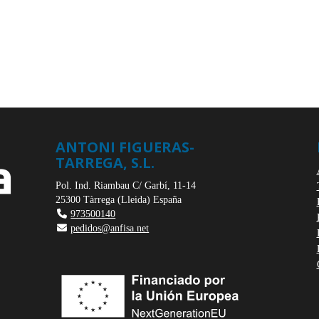
ANTONI FIGUERAS-
TARREGA, S.L.
Pol. Ind. Riambau C/ Garbí, 11-14
25300
Tàrrega
(
Lleida
)
España
973500140
pedidos@anfisa.net