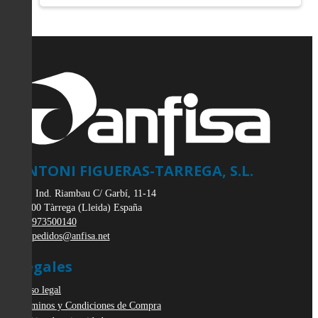
ANTONI FIGUERAS-TARREGA, S.L.
Pol. Ind. Riambau C/ Garbí, 11-14
25300
Tàrrega
(
Lleida
)
España
973500140
pedidos@anfisa.net
Legales
Aviso legal
Términos y Condiciones de Compra