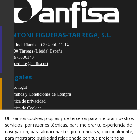
ANTONI FIGUERAS-TARREGA, S.L.
Pol. Ind. Riambau C/ Garbí, 11-14
25300
Tàrrega
(
Lleida
)
España
973500140
pedidos@anfisa.net
Legales
Aviso legal
Términos y Condiciones de Compra
Política de privacidad
Política de Cookies
Declaración de Accesibilidad
Utilizamos cookies propias y de terceros para mejorar nuestros
Derecho de desistimiento
servicios, por razones técnicas, para mejorar tu experiencia de
ODR
navegación, para almacenar tus preferencias y, opcionalmente,
para mostrarte publicidad relacionada con tus preferencias