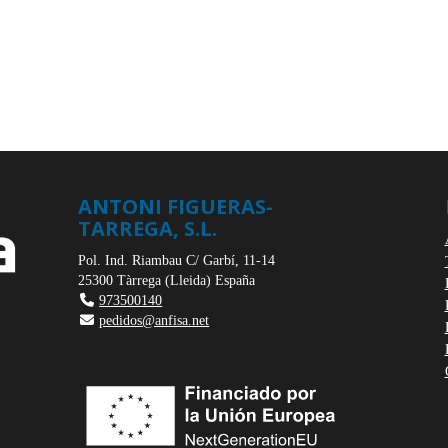
ANTONI FIGUERAS-
TARREGA, S.L.
Pol. Ind. Riambau C/ Garbí, 11-14
25300
Tàrrega
(
Lleida
)
España
973500140
pedidos@anfisa.net