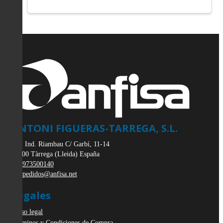
ANTONI FIGUERAS-TARREGA, S.L.
Pol. Ind. Riambau C/ Garbí, 11-14
25300
Tàrrega
(
Lleida
)
España
973500140
pedidos@anfisa.net
Legales
Aviso legal
Términos y Condiciones de Compra