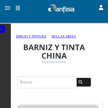
Toggle
Toggle navigation
DIBUJO Y PINTURA
BELLAS ARTES
BARNIZ Y TINTA
CHINA