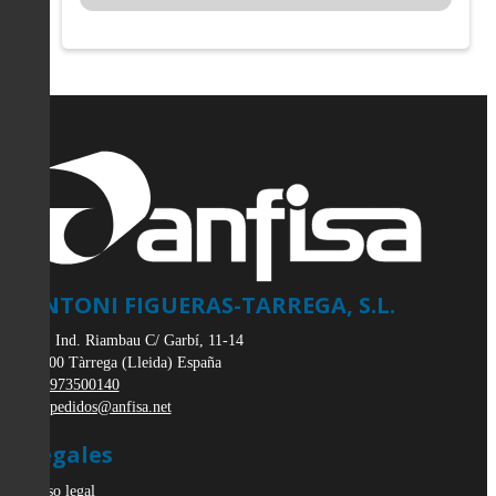
ANTONI FIGUERAS-TARREGA, S.L.
Pol. Ind. Riambau C/ Garbí, 11-14
25300
Tàrrega
(
Lleida
)
España
973500140
pedidos@anfisa.net
Legales
Aviso legal