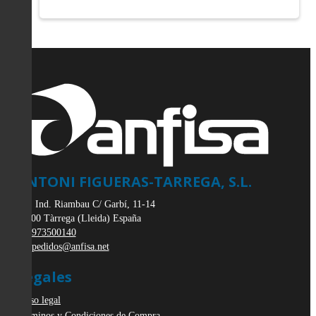
ANTONI FIGUERAS-TARREGA, S.L.
Pol. Ind. Riambau C/ Garbí, 11-14
25300
Tàrrega
(
Lleida
)
España
973500140
pedidos@anfisa.net
Legales
Aviso legal
Términos y Condiciones de Compra