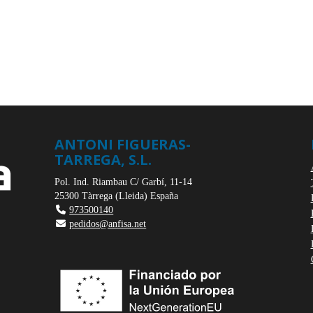
ANTONI FIGUERAS-
TARREGA, S.L.
Pol. Ind. Riambau C/ Garbí, 11-14
25300
Tàrrega
(
Lleida
)
España
973500140
pedidos@anfisa.net