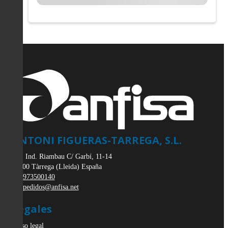
ANTONI FIGUERAS-TARREGA, S.L.
Pol. Ind. Riambau C/ Garbí, 11-14
25300
Tàrrega
(
Lleida
)
España
973500140
pedidos@anfisa.net
Legales
Aviso legal