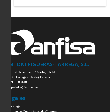
ANTONI FIGUERAS-TARREGA, S.L.
Pol. Ind. Riambau C/ Garbí, 11-14
25300
Tàrrega
(
Lleida
)
España
973500140
pedidos@anfisa.net
Legales
Aviso legal
Términos y Condiciones de Compra