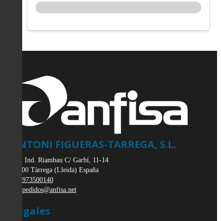
ANTONI FIGUERAS-TARREGA, S.L.
Pol. Ind. Riambau C/ Garbí, 11-14
25300
Tàrrega
(
Lleida
)
España
973500140
pedidos@anfisa.net
Legales