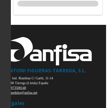
ANTONI FIGUERAS-TARREGA, S.L.
Pol. Ind. Riambau C/ Garbí, 11-14
25300
Tàrrega
(
Lleida
)
España
973500140
pedidos@anfisa.net
Legales