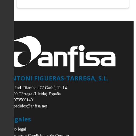
ANTONI FIGUERAS-TARREGA, S.L.
Pol. Ind. Riambau C/ Garbí, 11-14
25300
Tàrrega
(
Lleida
)
España
973500140
pedidos@anfisa.net
Legales
Aviso legal
Términos y Condiciones de Compra