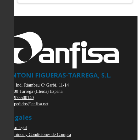
ANTONI FIGUERAS-TARREGA, S.L.
Pol. Ind. Riambau C/ Garbí, 11-14
25300
Tàrrega
(
Lleida
)
España
973500140
pedidos@anfisa.net
Legales
Aviso legal
Términos y Condiciones de Compra