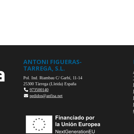
ANTONI FIGUERAS-
TARREGA, S.L.
Pol. Ind. Riambau C/ Garbí, 11-14
25300
Tàrrega
(
Lleida
)
España
973500140
pedidos@anfisa.net