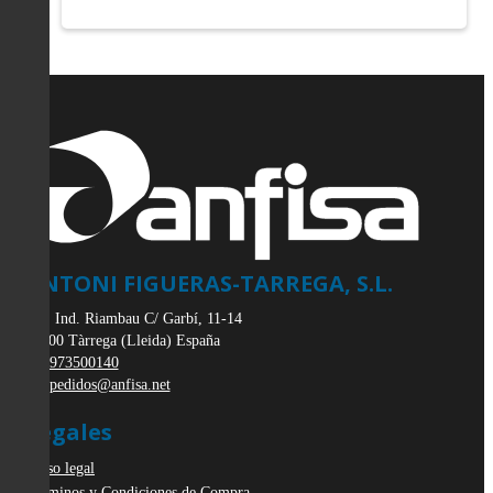
ANTONI FIGUERAS-TARREGA, S.L.
Pol. Ind. Riambau C/ Garbí, 11-14
25300
Tàrrega
(
Lleida
)
España
973500140
pedidos@anfisa.net
Legales
Aviso legal
Términos y Condiciones de Compra