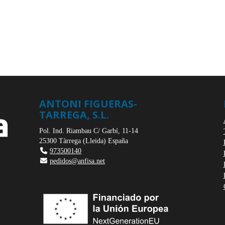
ANTONI FIGUERAS-
TARREGA, S.L.
Pol. Ind. Riambau C/ Garbí, 11-14
25300
Tàrrega
(
Lleida
)
España
973500140
pedidos@anfisa.net