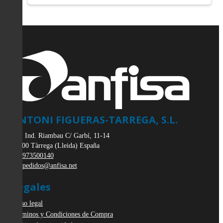
ANTONI FIGUERAS-TARREGA, S.L.
Pol. Ind. Riambau C/ Garbí, 11-14
25300
Tàrrega
(
Lleida
)
España
973500140
pedidos@anfisa.net
Legales
Aviso legal
Términos y Condiciones de Compra