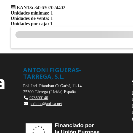
EAN13:
8426307024402
Unidades mínimas:
1
Unidades de venta:
1
Unidades por caja:
1
ANTONI FIGUERAS-
TARREGA, S.L.
Pol. Ind. Riambau C/ Garbí, 11-14
25300
Tàrrega
(
Lleida
)
España
973500140
pedidos@anfisa.net