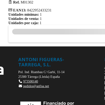
Ref.
M01302
EAN13:
8422952433231
Unidades mínimas:
1
Unidades de venta:
1
Unidades por caja:
1
ANTONI FIGUERAS-
TARREGA, S.L.
Pol. Ind. Riambau C/ Garbí, 11-14
25300
Tàrrega
(
Lleida
)
España
973500140
pedidos@anfisa.net