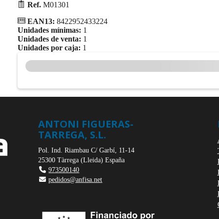
Ref.
M01301
EAN13:
8422952433224
Unidades mínimas:
1
Unidades de venta:
1
Unidades por caja:
1
ANTONI FIGUERAS-
TARREGA, S.L.
Pol. Ind. Riambau C/ Garbí, 11-14
25300
Tàrrega
(
Lleida
)
España
973500140
pedidos@anfisa.net