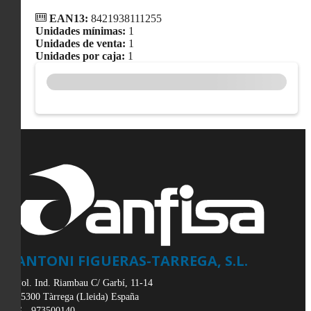
EAN13:
8421938111255
Unidades mínimas:
1
Unidades de venta:
1
Unidades por caja:
1
ANTONI FIGUERAS-TARREGA, S.L.
Pol. Ind. Riambau C/ Garbí, 11-14
25300
Tàrrega
(
Lleida
)
España
973500140