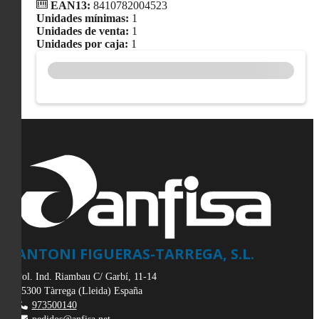
EAN13:
8410782004523
Unidades mínimas:
1
Unidades de venta:
1
Unidades por caja:
1
ANTONI FIGUERAS-TARREGA, S.L.
Pol. Ind. Riambau C/ Garbí, 11-14
25300
Tàrrega
(
Lleida
)
España
973500140