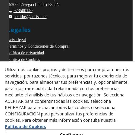
25300
Tàrrega
(
Lleida
)
España
973500140
pedidos@anfisa.net
Legales
Aviso legal
Términos y Condiciones de Compra
Política de privacidad
Política de Cookies
Declaración de Accesibilidad
Utilizamos cookies propias y de terceros para mejorar nuestros
Derecho de desistimiento
servicios, por razones técnicas, para mejorar tu experiencia de
ODR
navegación, para almacenar tus preferencias y, opcionalmente,
para mostrarte publicidad relacionada con tus preferencias
mediante el análisis de tus hábitos de navegación. Selecciona
ACEPTAR para consentir todas las cookies, selecciona
RECHAZAR para rechazar todas las cookies o selecciona
CONFIGURACIÓN para personalizar tus preferencias de
cookies. Para obtener más información consulta nuestra:
Política de Cookies
Configurar