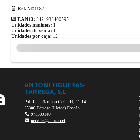
Ref.
M01182
EAN13:
8421938400595
Unidades mínimas:
1
Unidades de venta:
1
Unidades por caja:
12
ANTONI FIGUERAS-
TARREGA, S.L.
Pol. Ind. Riambau C/ Garbí, 11-14
25300
Tàrrega
(
Lleida
)
España
973500140
pedidos@anfisa.net