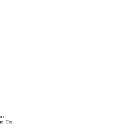
n el
omo. Con