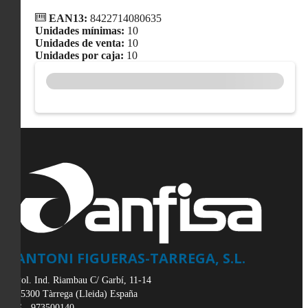
EAN13:
8422714080635
Unidades mínimas:
10
Unidades de venta:
10
Unidades por caja:
10
ANTONI FIGUERAS-TARREGA, S.L.
Pol. Ind. Riambau C/ Garbí, 11-14
25300
Tàrrega
(
Lleida
)
España
973500140