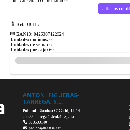
mm. Cubierta 6 colores surtidos.
articulos comb
Ref.
030115
EAN13:
8426307422024
Unidades mínimas:
6
Unidades de venta:
6
Unidades por caja:
60
ANTONI FIGUERAS-
TARREGA, S.L.
Pol. Ind. Riambau C/ Garbí, 11-14
25300
Tàrrega
(
Lleida
)
España
973500140
pedidos@anfisa.net