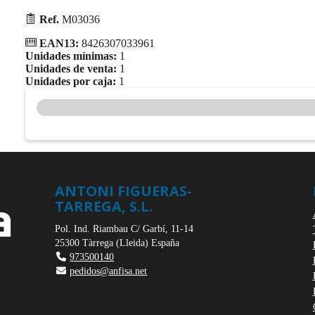
Ref.
M03036
EAN13:
8426307033961
Unidades mínimas:
1
Unidades de venta:
1
Unidades por caja:
1
ANTONI FIGUERAS-
TARREGA, S.L.
Pol. Ind. Riambau C/ Garbí, 11-14
25300
Tàrrega
(
Lleida
)
España
973500140
pedidos@anfisa.net