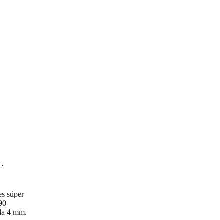
.
es súper
 90
la 4 mm.