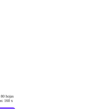
 80 hojas
as: 160 x