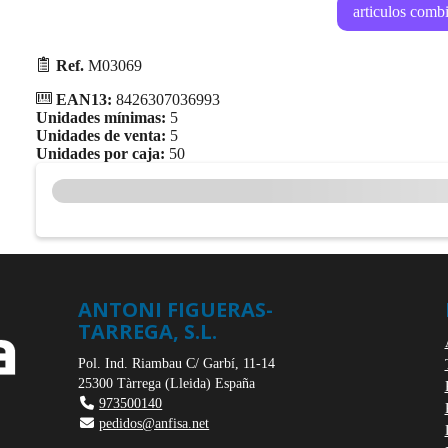
articulos comb
Ref.
M03069
EAN13:
8426307036993
Unidades mínimas:
5
Unidades de venta:
5
Unidades por caja:
50
ANTONI FIGUERAS-
TARREGA, S.L.
Pol. Ind. Riambau C/ Garbí, 11-14
25300
Tàrrega
(
Lleida
)
España
973500140
pedidos@anfisa.net