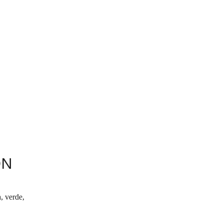
ON
a, verde,