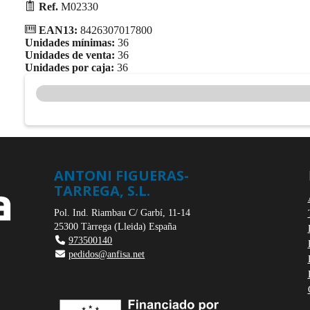
Ref.
M02330
EAN13:
8426307017800
Unidades mínimas:
36
Unidades de venta:
36
Unidades por caja:
36
ANTONI FIGUERAS-
TARREGA, S.L.
Pol. Ind. Riambau C/ Garbí, 11-14
25300
Tàrrega
(
Lleida
)
España
973500140
pedidos@anfisa.net