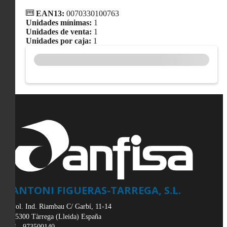
EAN13:
0070330100763
Unidades mínimas:
1
Unidades de venta:
1
Unidades por caja:
1
ANTONI FIGUERAS-TARREGA, S.L.
Pol. Ind. Riambau C/ Garbí, 11-14
25300
Tàrrega
(
Lleida
)
España
973500140