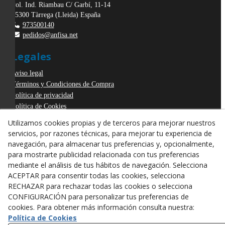
Pol. Ind. Riambau C/ Garbí, 11-14
25300
Tàrrega
(
Lleida
)
España
973500140
pedidos@anfisa.net
Legales
Aviso legal
Términos y Condiciones de Compra
Política de privacidad
Política de Cookies
Declaración de Accesibilidad
Utilizamos cookies propias y de terceros para mejorar nuestros
Derecho de desistimiento
servicios, por razones técnicas, para mejorar tu experiencia de
ODR
navegación, para almacenar tus preferencias y, opcionalmente,
para mostrarte publicidad relacionada con tus preferencias
mediante el análisis de tus hábitos de navegación. Selecciona
ACEPTAR para consentir todas las cookies, selecciona
RECHAZAR para rechazar todas las cookies o selecciona
CONFIGURACIÓN para personalizar tus preferencias de
cookies. Para obtener más información consulta nuestra:
Política de Cookies