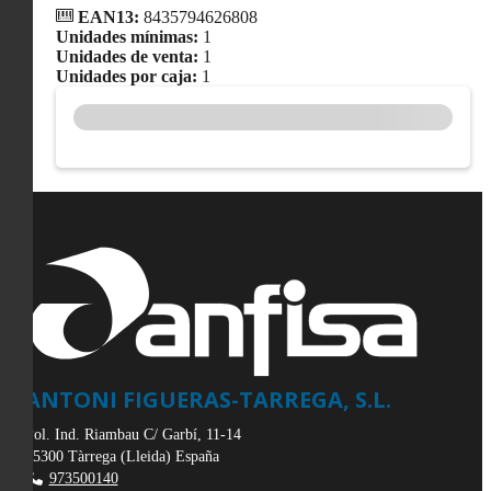
EAN13:
8435794626808
Unidades mínimas:
1
Unidades de venta:
1
Unidades por caja:
1
ANTONI FIGUERAS-TARREGA, S.L.
Pol. Ind. Riambau C/ Garbí, 11-14
25300
Tàrrega
(
Lleida
)
España
973500140