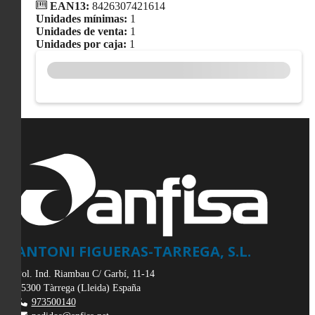
EAN13:
8426307421614
Unidades mínimas:
1
Unidades de venta:
1
Unidades por caja:
1
ANTONI FIGUERAS-TARREGA, S.L.
Pol. Ind. Riambau C/ Garbí, 11-14
25300
Tàrrega
(
Lleida
)
España
973500140