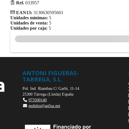
Ref.
033957
EAN13:
3130630595601
Unidades mínimas:
5
Unidades de venta:
5
Unidades por caja:
5
ANTONI FIGUERAS-
TARREGA, S.L.
Pol. Ind. Riambau C/ Garbí, 11-14
25300
Tàrrega
(
Lleida
)
España
973500140
pedidos@anfisa.net