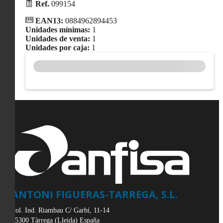
Ref.
099154
EAN13:
0884962894453
Unidades mínimas:
1
Unidades de venta:
1
Unidades por caja:
1
ANTONI FIGUERAS-TARREGA, S.L.
Pol. Ind. Riambau C/ Garbí, 11-14
25300
Tàrrega
(
Lleida
)
España