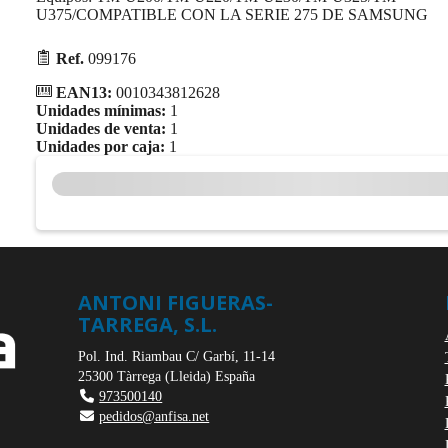
U375/COMPATIBLE CON LA SERIE 275 DE SAMSUNG
Ref.
099176
EAN13:
0010343812628
Unidades mínimas:
1
Unidades de venta:
1
Unidades por caja:
1
ANTONI FIGUERAS-
TARREGA, S.L.
Pol. Ind. Riambau C/ Garbí, 11-14
25300
Tàrrega
(
Lleida
)
España
973500140
pedidos@anfisa.net