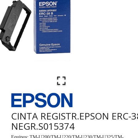
CINTA REGISTR.EPSON ERC-3
NEGR.S015374
Equipos: TM-U200/TM-U220/TM-U230/TM-U325/TM-