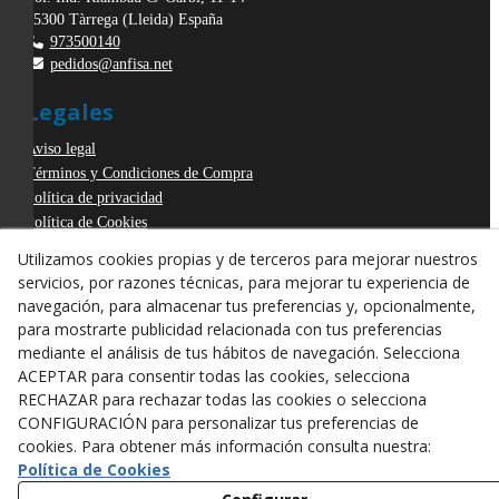
25300
Tàrrega
(
Lleida
)
España
973500140
pedidos@anfisa.net
Legales
Aviso legal
Términos y Condiciones de Compra
Política de privacidad
Política de Cookies
Declaración de Accesibilidad
Utilizamos cookies propias y de terceros para mejorar nuestros
Derecho de desistimiento
servicios, por razones técnicas, para mejorar tu experiencia de
ODR
navegación, para almacenar tus preferencias y, opcionalmente,
para mostrarte publicidad relacionada con tus preferencias
mediante el análisis de tus hábitos de navegación. Selecciona
ACEPTAR para consentir todas las cookies, selecciona
RECHAZAR para rechazar todas las cookies o selecciona
CONFIGURACIÓN para personalizar tus preferencias de
cookies. Para obtener más información consulta nuestra:
Política de Cookies