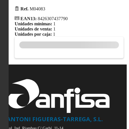
Ref.
M04083
EAN13:
8426307437790
Unidades mínimas:
1
Unidades de venta:
1
Unidades por caja:
1
ANTONI FIGUERAS-TARREGA, S.L.
Pol. Ind. Riambau C/ Garbí, 11-14