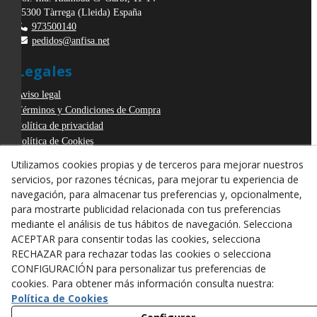
25300
Tàrrega
(
Lleida
)
España
973500140
pedidos@anfisa.net
Legales
Aviso legal
Términos y Condiciones de Compra
Política de privacidad
Política de Cookies
Declaración de Accesibilidad
Utilizamos cookies propias y de terceros para mejorar nuestros
Derecho de desistimiento
servicios, por razones técnicas, para mejorar tu experiencia de
ODR
navegación, para almacenar tus preferencias y, opcionalmente,
para mostrarte publicidad relacionada con tus preferencias
mediante el análisis de tus hábitos de navegación. Selecciona
ACEPTAR para consentir todas las cookies, selecciona
RECHAZAR para rechazar todas las cookies o selecciona
CONFIGURACIÓN para personalizar tus preferencias de
cookies. Para obtener más información consulta nuestra:
Política de Cookies