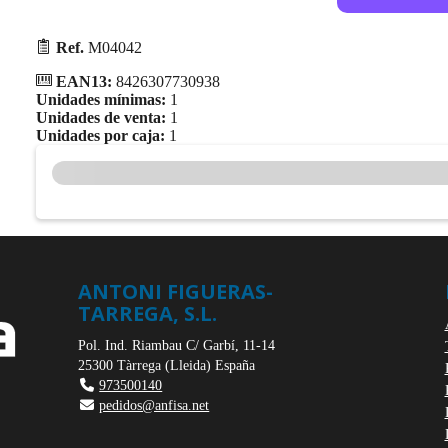
Ref.
M04042
EAN13:
8426307730938
Unidades mínimas:
1
Unidades de venta:
1
Unidades por caja:
1
ANTONI FIGUERAS-
TARREGA, S.L.
Pol. Ind. Riambau C/ Garbí, 11-14
25300
Tàrrega
(
Lleida
)
España
973500140
pedidos@anfisa.net